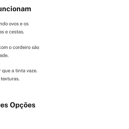
funcionam
do ovos e os
s e cestas.
om o cordeiro são
ade.
 que a tinta vaze.
 texturas.
res Opções