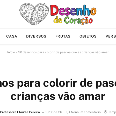
CASA
DIVERSOS
FRUTAS
OBJETOS
PER
Início
»
50 desenhos para colorir de pascoa que as crianças vão amar
os para colorir de pas
crianças vão amar
Professora Cláudia Pereira
13/05/2026
Nenhum comentário
Tempo