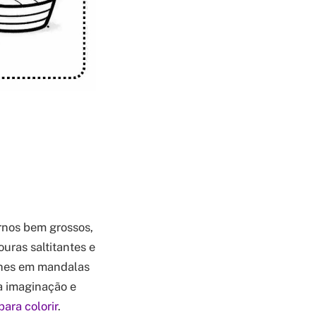
rnos bem grossos,
uras saltitantes e
alhes em mandalas
 a imaginação e
ara colorir
.