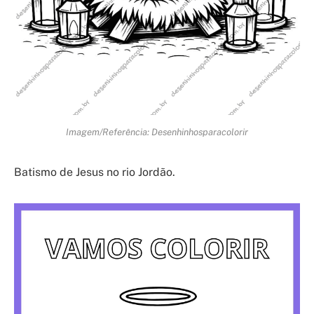
Imagem/Referência: Desenhinhosparacolorir
Batismo de Jesus no rio Jordão.