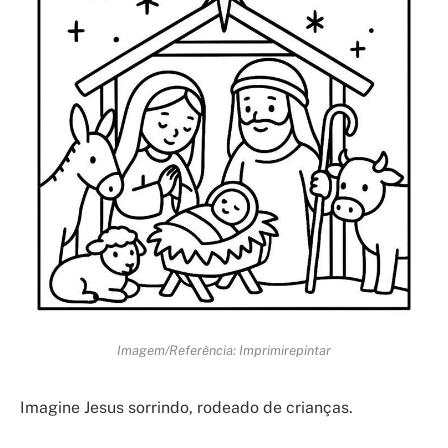
Imagem/Referência: Imprimirepintar
Imagine Jesus sorrindo, rodeado de crianças.