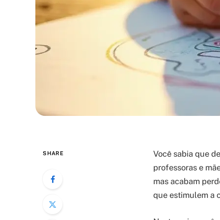
Você sabia que de
SHARE
professoras e mã
mas acabam perde
que estimulem a c