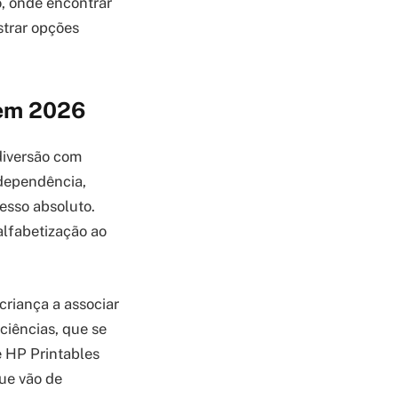
o, onde encontrar
strar opções
 em 2026
diversão com
dependência,
cesso absoluto.
lfabetização ao
criança a associar
 ciências, que se
 HP Printables
que vão de