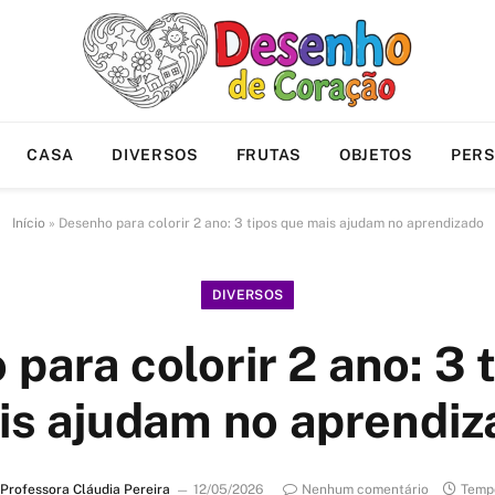
CASA
DIVERSOS
FRUTAS
OBJETOS
PER
Início
»
Desenho para colorir 2 ano: 3 tipos que mais ajudam no aprendizado
DIVERSOS
para colorir 2 ano: 3 
is ajudam no aprendiz
Professora Cláudia Pereira
12/05/2026
Nenhum comentário
Tempo