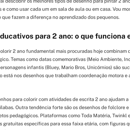
vai descobrir os melhores tipos de desenho para pintar 2 an
os e como usar cada um em sala de aula ou em casa. Vou mo
 e que fazem a diferença no aprendizado dos pequenos.
ducativos para 2 ano: o que funciona
colorir 2 ano fundamental mais procuradas hoje combinam 
ico. Temas como datas comemorativas (Meio Ambiente, In
personagens infantis (Bluey, Mario Bros, Unicórnios) são su
o está nos desenhos que trabalham coordenação motora e a
nhos para colorir com atividades de escrita 2 ano ajudam a 
sílabas. Outra tendência forte são os desenhos de folclore e
tos pedagógicos. Plataformas como Toda Matéria, Twinkl e
 gratuitas específicas para essa faixa etária, com figuras 