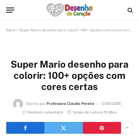
Início
»
Super Mario desenho para colorir: 100+ opções com cores certas
Super Mario desenho para
colorir: 100+ opções com
cores certas
Escrito por
Professora Cláudia Pereira
13/05/2026
Nenhum comentário
Tempo de Leitura 15 Mins