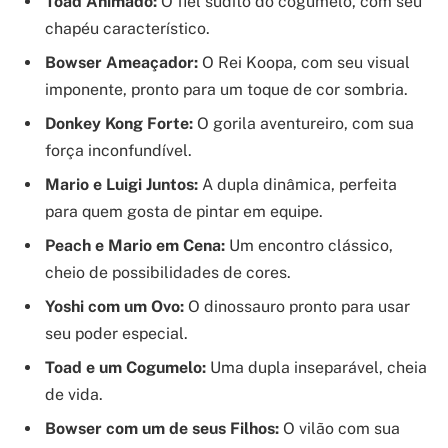
Toad Animado:
O fiel súdito do cogumelo, com seu
chapéu característico.
Bowser Ameaçador:
O Rei Koopa, com seu visual
imponente, pronto para um toque de cor sombria.
Donkey Kong Forte:
O gorila aventureiro, com sua
força inconfundível.
Mario e Luigi Juntos:
A dupla dinâmica, perfeita
para quem gosta de pintar em equipe.
Peach e Mario em Cena:
Um encontro clássico,
cheio de possibilidades de cores.
Yoshi com um Ovo:
O dinossauro pronto para usar
seu poder especial.
Toad e um Cogumelo:
Uma dupla inseparável, cheia
de vida.
Bowser com um de seus Filhos:
O vilão com sua