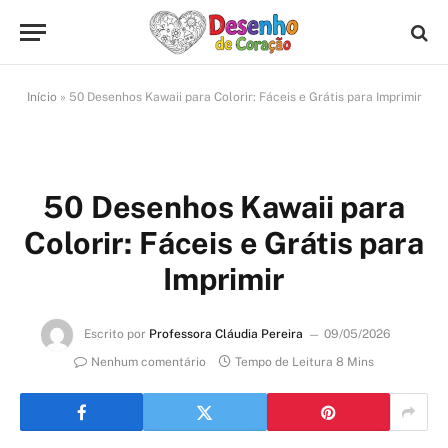
Início
»
50 Desenhos Kawaii para Colorir: Fáceis e Grátis para Imprimir
50 Desenhos Kawaii para
Colorir: Fáceis e Grátis para
Imprimir
Escrito por
Professora Cláudia Pereira
09/05/2026
Nenhum comentário
Tempo de Leitura 8 Mins