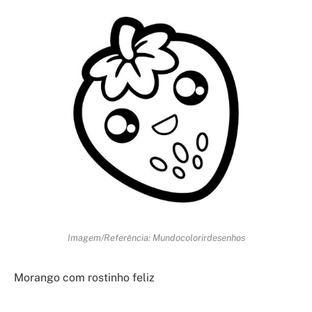
Imagem/Referência: Mundocolorirdesenhos
Morango com rostinho feliz