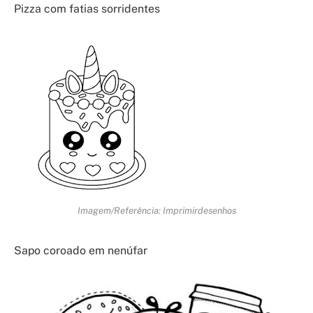
Pizza com fatias sorridentes
Imagem/Referência: Imprimirdesenhos
Sapo coroado em nenúfar