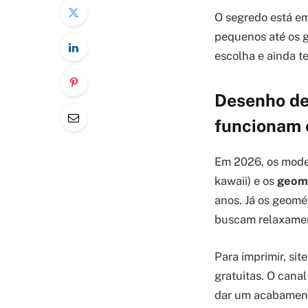
O segredo está em
pequenos até os g
escolha e ainda t
Desenho de 
funcionam
Em 2026, os model
kawaii) e os
geom
anos. Já os geomé
buscam relaxame
Para imprimir, si
gratuitas. O cana
dar um acabamento