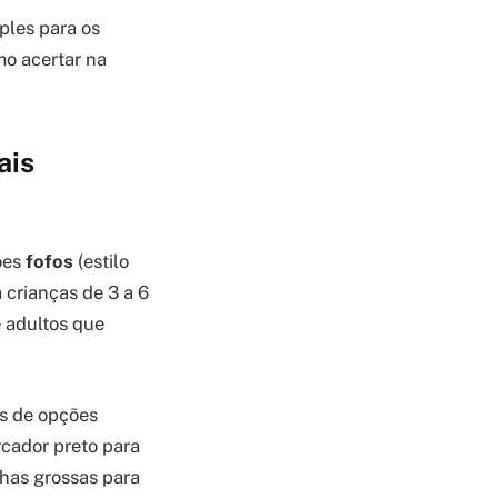
ples para os
mo acertar na
ais
ões
fofos
(estilo
 crianças de 3 a 6
 adultos que
s de opções
rcador preto para
has grossas para