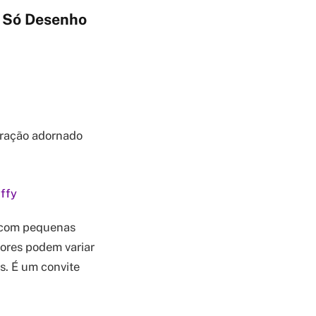
m Só Desenho
oração adornado
ffy
 com pequenas
ores podem variar
s. É um convite