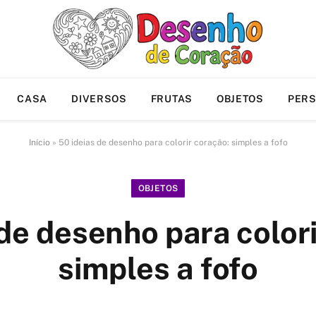
CASA
DIVERSOS
FRUTAS
OBJETOS
PER
Início
»
50 ideias de desenho para colorir coração: simples a fofo
OBJETOS
de desenho para color
simples a fofo