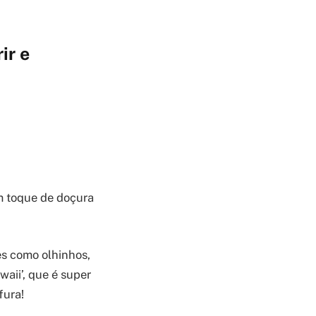
ir e
m toque de doçura
s como olhinhos,
aii’, que é super
fura!