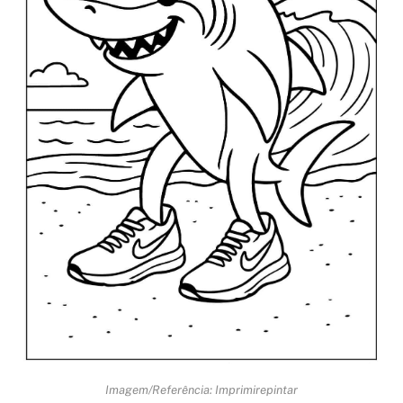
Imagem/Referência: Imprimirepintar