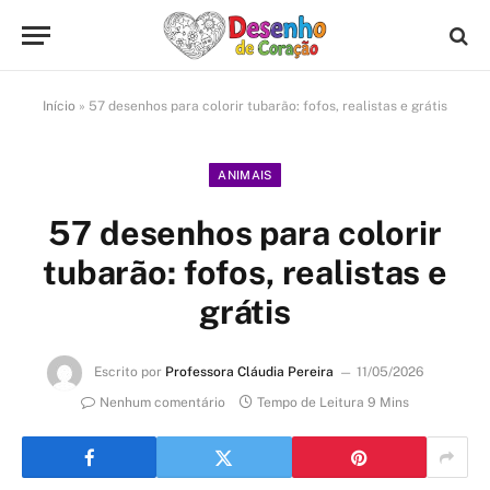
Início
»
57 desenhos para colorir tubarão: fofos, realistas e grátis
ANIMAIS
57 desenhos para colorir
tubarão: fofos, realistas e
grátis
Escrito por
Professora Cláudia Pereira
11/05/2026
Nenhum comentário
Tempo de Leitura 9 Mins