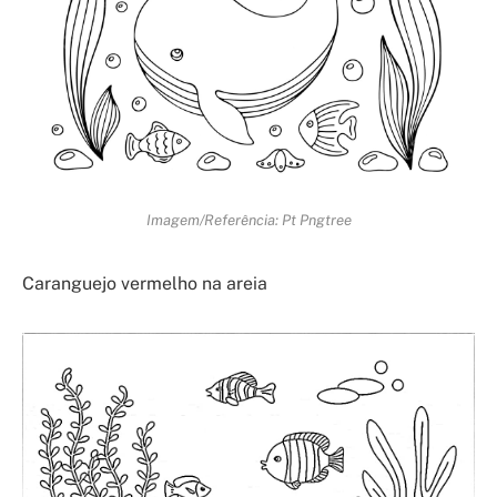
Imagem/Referência: Pt Pngtree
Caranguejo vermelho na areia