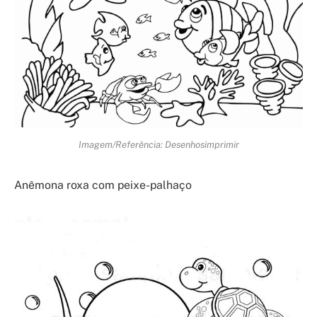
Imagem/Referência: Desenhosimprimir
Anêmona roxa com peixe-palhaço