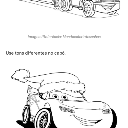
Imagem/Referência: Mundocolorirdesenhos
Use tons diferentes no capô.