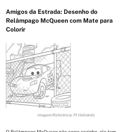
Amigos da Estrada: Desenho do
Relâmpago McQueen com Mate para
Colorir
Imagem/Referência: Pt Hellokids
O Relâmpago McQueen não corre sozinho, ele tem