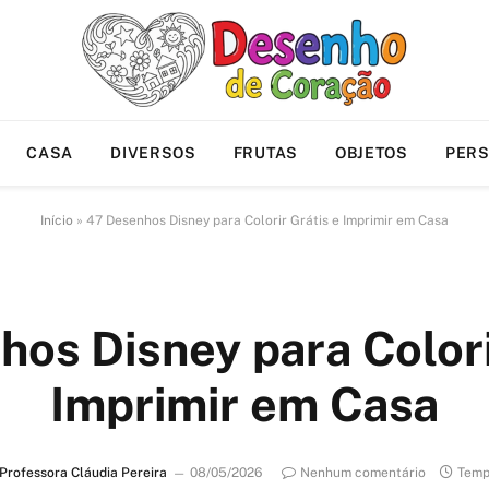
CASA
DIVERSOS
FRUTAS
OBJETOS
PER
Início
»
47 Desenhos Disney para Colorir Grátis e Imprimir em Casa
os Disney para Colori
Imprimir em Casa
Professora Cláudia Pereira
08/05/2026
Nenhum comentário
Temp