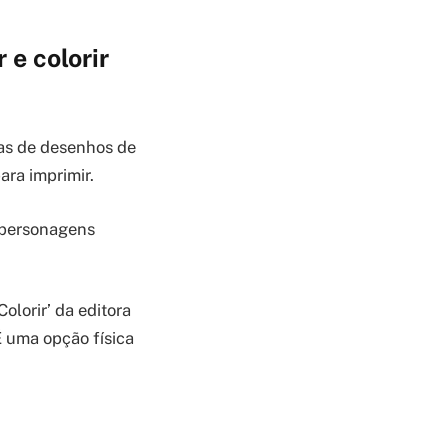
e colorir
nas de desenhos de
ara imprimir.
e personagens
olorir’ da editora
É uma opção física