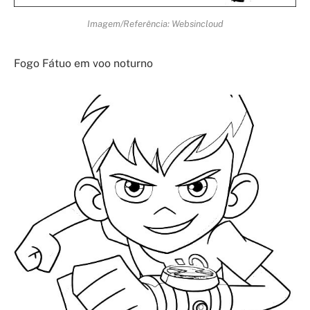
Imagem/Referência: Websincloud
Fogo Fátuo em voo noturno