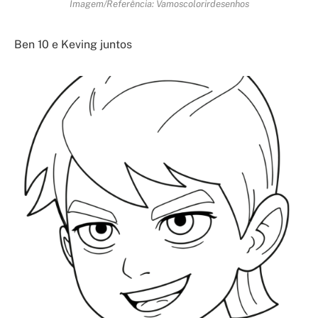
Imagem/Referência: Vamoscolorirdesenhos
Ben 10 e Keving juntos