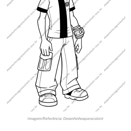
Imagem/Referência: Desenhinhosparacolorir