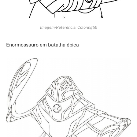
Imagem/Referência: Coloringlib
Enormossauro em batalha épica