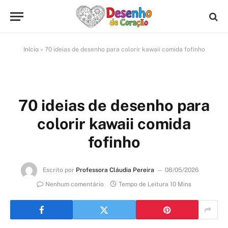
Início
»
70 ideias de desenho para colorir kawaii comida fofinho
70 ideias de desenho para
colorir kawaii comida
fofinho
Escrito por
Professora Cláudia Pereira
08/05/2026
Nenhum comentário
Tempo de Leitura 10 Mins