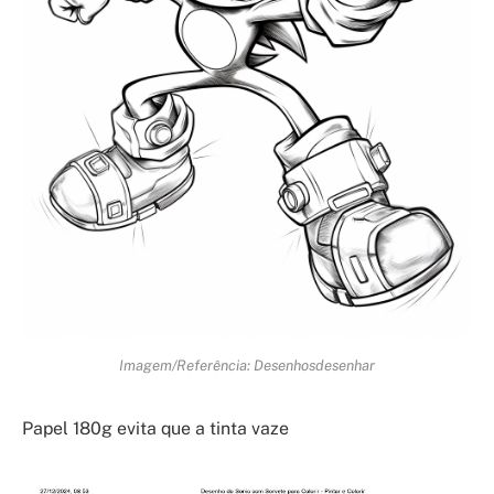
Imagem/Referência: Desenhosdesenhar
Papel 180g evita que a tinta vaze