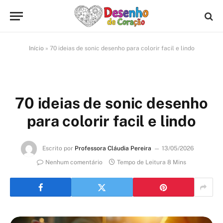
Início
»
70 ideias de sonic desenho para colorir facil e lindo
70 ideias de sonic desenho
para colorir facil e lindo
Escrito por
Professora Cláudia Pereira
13/05/2026
Nenhum comentário
Tempo de Leitura 8 Mins