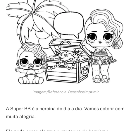
Imagem/Referência: Desenhosimprimir
A Super BB é a heroína do dia a dia. Vamos colorir com
muita alegria.