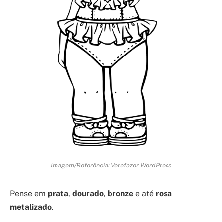
Imagem/Referência: Verefazer WordPress
Pense em
prata
,
dourado
,
bronze
e até
rosa
metalizado
.