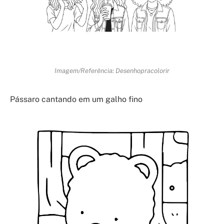
Imagem/Referência: Desenhopracolorir
Pássaro cantando em um galho fino