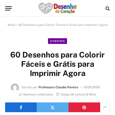
Início
»
60 Desenhos para Colorir Fáceis e Grátis para Imprimir Agora
DIVERSOS
60 Desenhos para Colorir
Fáceis e Grátis para
Imprimir Agora
Escrito por
Professora Cláudia Pereira
10/05/2026
Nenhum comentário
Tempo de Leitura 8 Mins