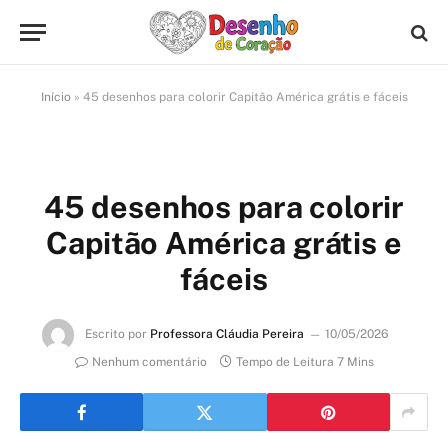
Início
»
45 desenhos para colorir Capitão América grátis e fáceis
45 desenhos para colorir
Capitão América grátis e
fáceis
Escrito por
Professora Cláudia Pereira
10/05/2026
Nenhum comentário
Tempo de Leitura 7 Mins