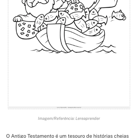
Imagem/Referência: Lereaprender
O Antigo Testamento é um tesouro de histórias cheias