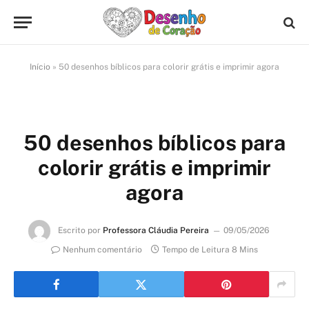
Início
»
50 desenhos bíblicos para colorir grátis e imprimir agora
50 desenhos bíblicos para
colorir grátis e imprimir
agora
Escrito por
Professora Cláudia Pereira
09/05/2026
Nenhum comentário
Tempo de Leitura 8 Mins