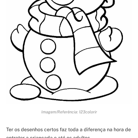
Imagem/Referência: 123colorir
Ter os desenhos certos faz toda a diferença na hora de
entreter a criançada e até os adultos.