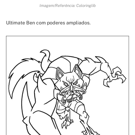
Imagem/Referência: Coloringlib
Ultimate Ben com poderes ampliados.