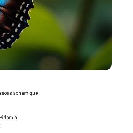
pessoas acham que
nvidem à
s.