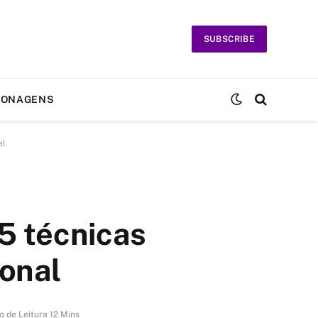
SUBSCRIBE
SONAGENS
al
 5 técnicas
ional
 de Leitura 12 Mins