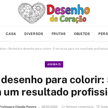
CASA
DIVERSOS
FRUTAS
OBJETOS
PER
nício
»
Borboleta desenho para colorir: 5 técnicas para um resultado profission
ANIMAIS
desenho para colorir:
 um resultado profiss
Professora Cláudia Pereira
08/05/2026
Nenhum comentário
Tempo