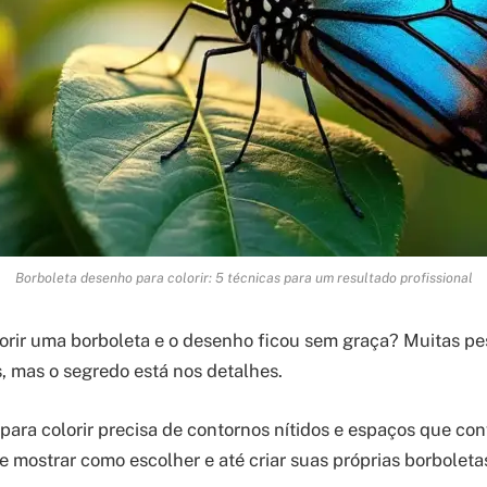
Borboleta desenho para colorir: 5 técnicas para um resultado profissional
lorir uma borboleta e o desenho ficou sem graça? Muitas 
s, mas o segredo está nos detalhes.
ra colorir precisa de contornos nítidos e espaços que co
te mostrar como escolher e até criar suas próprias borboleta