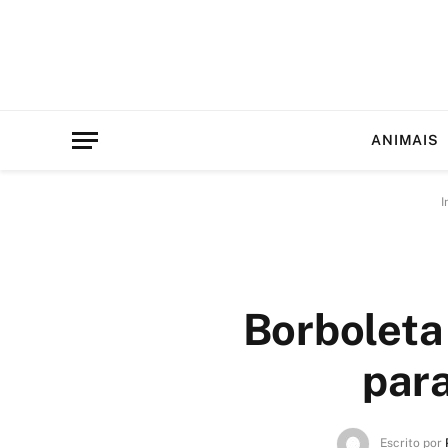
ANIMAIS
I
Borboleta 
para
Escrito por