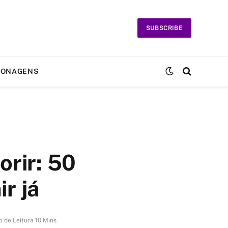
SUBSCRIBE
SONAGENS
rir: 50
r já
 de Leitura 10 Mins