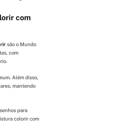
lorir com
rir
são o Mundo
tas, com
io.
omum. Além disso,
ulares, mantendo
esenhos para
istura colorir com