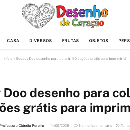
CASA
DIVERSOS
FRUTAS
OBJETOS
PER
Início
»
Scooby Doo desenho para colorir: 50 opções grátis para imprimir já
 Doo desenho para colo
ões grátis para imprimi
Professora Cláudia Pereira
14/05/2026
Nenhum comentário
Tempo