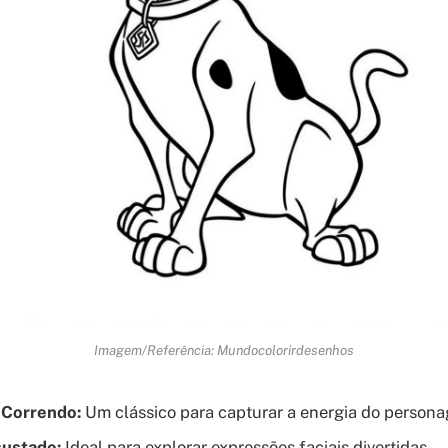
Imagem/Referência: Mundocolorirdesenhos
 Correndo:
Um clássico para capturar a energia do person
sustado:
Ideal para explorar expressões faciais divertidas.