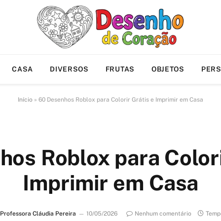
CASA
DIVERSOS
FRUTAS
OBJETOS
PER
Início
»
60 Desenhos Roblox para Colorir Grátis e Imprimir em Casa
os Roblox para Colori
Imprimir em Casa
Professora Cláudia Pereira
10/05/2026
Nenhum comentário
Tempo