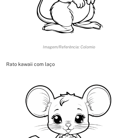
Imagem/Referência: Colomio
Rato kawaii com laço