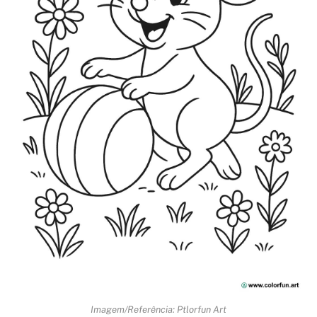
Imagem/Referência: Ptlorfun Art