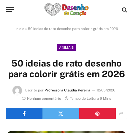
Início
»
50 ideias de rato desenho para colorir grátis em 2026
ANIMAIS
50 ideias de rato desenho
para colorir grátis em 2026
Escrito por
Professora Cláudia Pereira
12/05/2026
Nenhum comentário
Tempo de Leitura 9 Mins