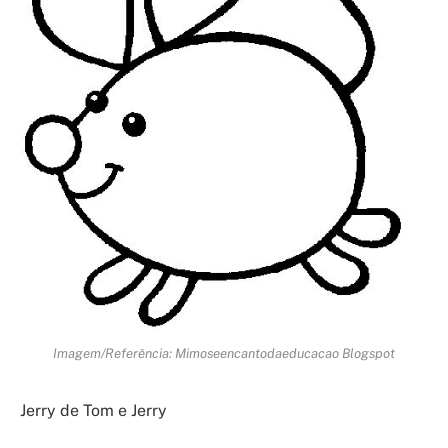
Imagem/Referência: Mimoseencantodaeducacao Blogspot
Jerry de Tom e Jerry