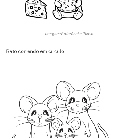
Imagem/Referência: Pixnio
Rato correndo em círculo