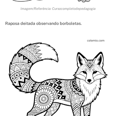
Imagem/Referência: Cursocompletodepedagogia
Raposa deitada observando borboletas.