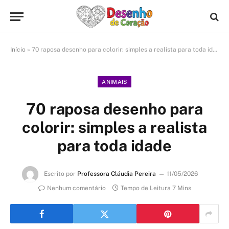
Início
»
70 raposa desenho para colorir: simples a realista para toda idade
ANIMAIS
70 raposa desenho para
colorir: simples a realista
para toda idade
Escrito por
Professora Cláudia Pereira
11/05/2026
Nenhum comentário
Tempo de Leitura 7 Mins