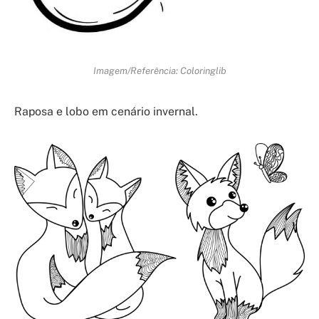
Imagem/Referência: Coloringlib
Raposa e lobo em cenário invernal.