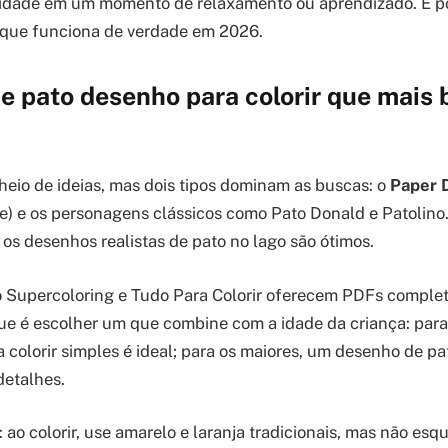
ividade em um momento de relaxamento ou aprendizado. É p
o que funciona de verdade em 2026.
 de pato desenho para colorir que mai
cheio de ideias, mas dois tipos dominam as buscas: o
Paper 
e) e os personagens clássicos como Pato Donald e Patolino
 os desenhos realistas de pato no lago são ótimos.
 Supercoloring e Tudo Para Colorir oferecem PDFs comple
ue é escolher um que combine com a idade da criança: para
 colorir simples é ideal; para os maiores, um desenho de pa
detalhes.
: ao colorir, use amarelo e laranja tradicionais, mas não esq