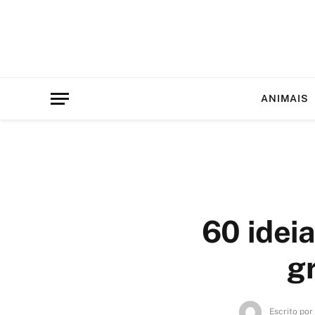
ANIMAIS
60 idei
gr
Escrito por