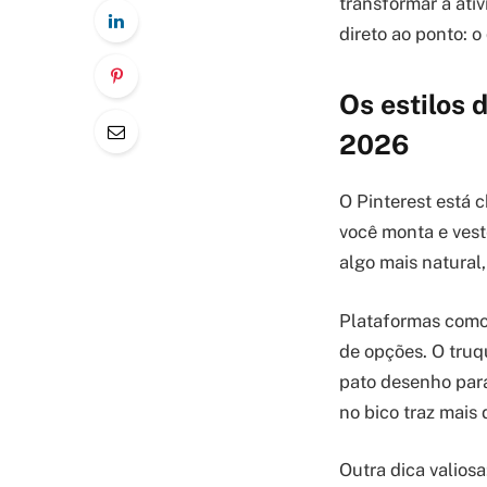
transformar a at
direto ao ponto: 
Os estilos
2026
O Pinterest está 
você monta e vest
algo mais natural,
Plataformas como
de opções. O truq
pato desenho para
no bico traz mais 
Outra dica valiosa