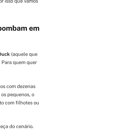
or isso que vamos
s bombam em
Duck
(aquele que
. Para quem quer
tos com dezenas
 os pequenos, o
to com filhotes ou
ueça do cenário.