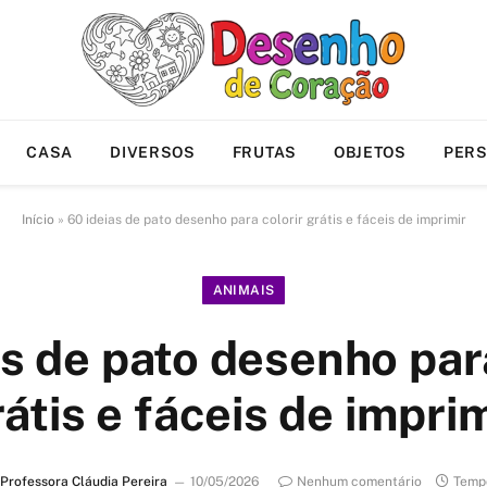
CASA
DIVERSOS
FRUTAS
OBJETOS
PER
Início
»
60 ideias de pato desenho para colorir grátis e fáceis de imprimir
ANIMAIS
as de pato desenho para
átis e fáceis de impri
Professora Cláudia Pereira
10/05/2026
Nenhum comentário
Tempo