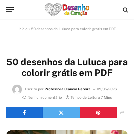
Início
»
50 desenhos da Luluca para colorir grátis em PDF
50 desenhos da Luluca para
colorir grátis em PDF
Escrito por
Professora Cláudia Pereira
09/05/2026
Nenhum comentário
Tempo de Leitura 7 Mins