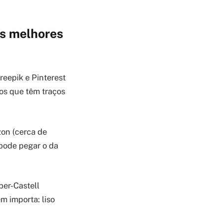
os melhores
reepik e Pinterest
 os que têm traços
zon (cerca de
pode pegar o da
er-Castell
m importa: liso