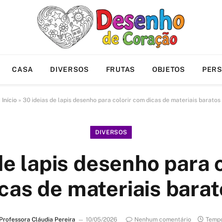
CASA
DIVERSOS
FRUTAS
OBJETOS
PER
Início
»
30 ideias de lapis desenho para colorir com dicas de materiais baratos
DIVERSOS
de lapis desenho para 
cas de materiais bara
Professora Cláudia Pereira
10/05/2026
Nenhum comentário
Tempo