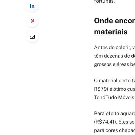
fortunas.
Onde encont
materiais
Antes de colorir,
têm dezenas de
d
grossos e áreas b
O material certo f
R$79) é ótimo cu
TendTudo Móveis 
Para efeito aquar
(R$74,41). Eles s
para cores chapad