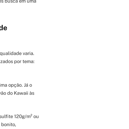
ples busca em uma
 de
qualidade varia.
izados por tema:
ima opção. Já o
vão do Kawaii às
sulfite 120g/m² ou
 bonito,