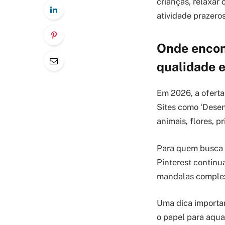
crianças, relaxar
atividade prazeros
Onde encon
qualidade 
Em 2026, a ofert
Sites como ‘Desen
animais, flores, p
Para quem busca d
Pinterest continu
mandalas complex
Uma dica importan
o papel para aquar