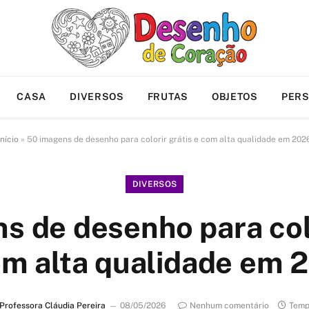
CASA
DIVERSOS
FRUTAS
OBJETOS
PER
Início
»
50 imagens de desenho para colorir grátis e com alta qualidade em 202
DIVERSOS
s de desenho para colo
om alta qualidade em 
Professora Cláudia Pereira
08/05/2026
Nenhum comentário
Temp