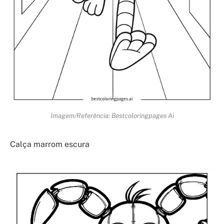
Imagem/Referência: Bestcoloringpages Ai
Calça marrom escura