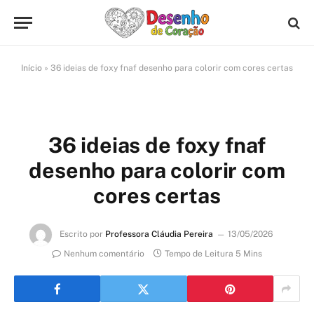
Início
»
36 ideias de foxy fnaf desenho para colorir com cores certas
36 ideias de foxy fnaf
desenho para colorir com
cores certas
Escrito por
Professora Cláudia Pereira
13/05/2026
Nenhum comentário
Tempo de Leitura 5 Mins