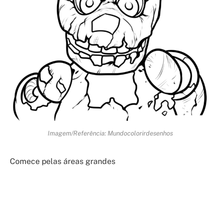
Imagem/Referência: Mundocolorirdesenhos
Comece pelas áreas grandes