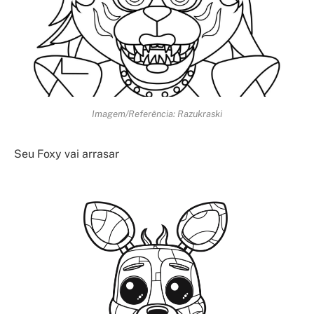
Imagem/Referência: Razukraski
Seu Foxy vai arrasar