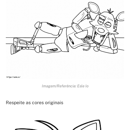
Imagem/Referência: Esle Io
Respeite as cores originais