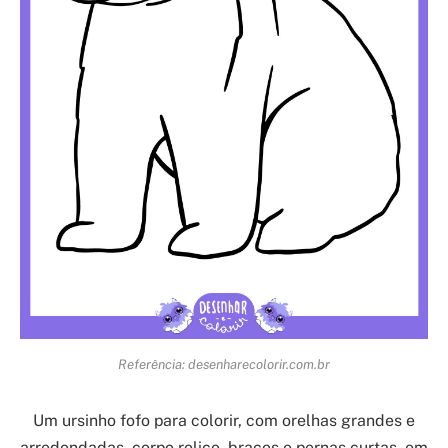
Referência: desenharecolorir.com.br
Um ursinho fofo para colorir, com orelhas grandes e
arredondadas, corpo roliço, braços e pernas curtas, em