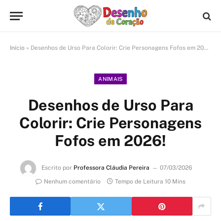
Início
»
Desenhos de Urso Para Colorir: Crie Personagens Fofos em 2026!
ANIMAIS
Desenhos de Urso Para
Colorir: Crie Personagens
Fofos em 2026!
Escrito por
Professora Cláudia Pereira
07/03/2026
Nenhum comentário
Tempo de Leitura 10 Mins