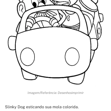
Imagem/Referência: Desenhosimprimir
Slinky Dog esticando sua mola colorida.