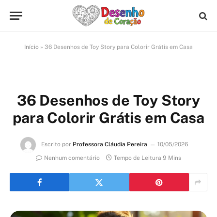
Início
»
36 Desenhos de Toy Story para Colorir Grátis em Casa
36 Desenhos de Toy Story
para Colorir Grátis em Casa
Escrito por
Professora Cláudia Pereira
10/05/2026
Nenhum comentário
Tempo de Leitura 9 Mins