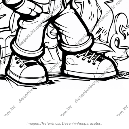
Imagem/Referência: Desenhinhosparacolorir