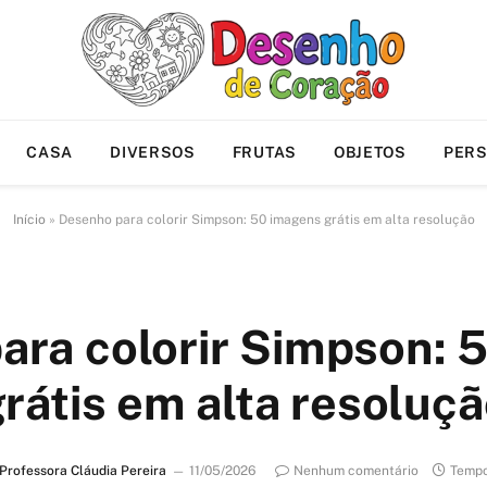
CASA
DIVERSOS
FRUTAS
OBJETOS
PER
Início
»
Desenho para colorir Simpson: 50 imagens grátis em alta resolução
ara colorir Simpson: 
rátis em alta resoluç
Professora Cláudia Pereira
11/05/2026
Nenhum comentário
Tempo