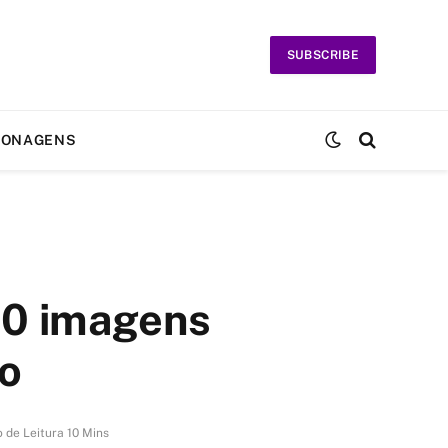
SUBSCRIBE
SONAGENS
50 imagens
ão
 de Leitura 10 Mins