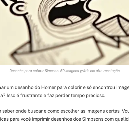
Desenho para colorir Simpson: 50 imagens grátis em alta resolução
har um desenho do Homer para colorir e só encontrou imag
? Isso é frustrante e faz perder tempo precioso.
 saber onde buscar e como escolher as imagens certas. Vou
dicas para você imprimir desenhos dos Simpsons com qualida