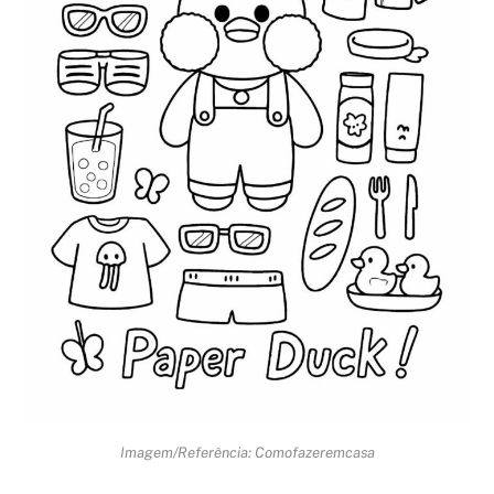
Imagem/Referência: Comofazeremcasa