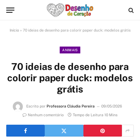
Início
»
70 ideias de desenho para colorir paper duck: modelos grátis
ANIMAIS
70 ideias de desenho para
colorir paper duck: modelos
grátis
Escrito por
Professora Cláudia Pereira
09/05/2026
Nenhum comentário
Tempo de Leitura 10 Mins