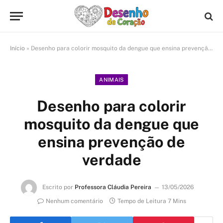
Início
»
Desenho para colorir mosquito da dengue que ensina prevenção de verdade
ANIMAIS
Desenho para colorir
mosquito da dengue que
ensina prevenção de
verdade
Escrito por
Professora Cláudia Pereira
13/05/2026
Nenhum comentário
Tempo de Leitura 7 Mins