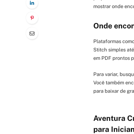
mostrar onde enco
Onde encont
Plataformas com
Stitch simples at
em PDF prontos pa
Para variar, bus
Você também enco
para baixar de gr
Aventura Cr
para Inicia