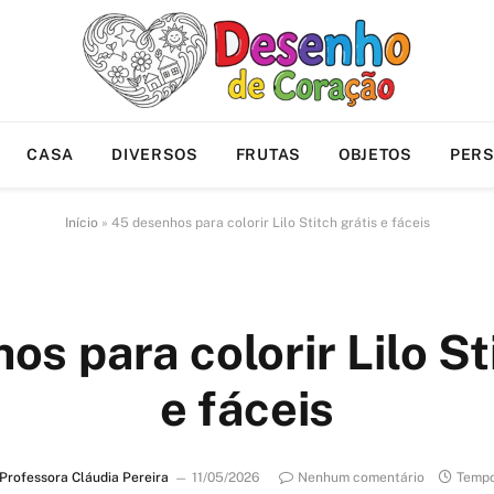
CASA
DIVERSOS
FRUTAS
OBJETOS
PER
Início
»
45 desenhos para colorir Lilo Stitch grátis e fáceis
s para colorir Lilo St
e fáceis
Professora Cláudia Pereira
11/05/2026
Nenhum comentário
Tempo