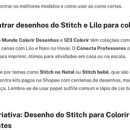
ntrar os melhores modelos e como usar as cores certas.
rar desenhos do Stitch e Lilo para col
o
Mundo Colorir Desenhos
e
123 Colorir
têm coleções comp
é cenas com Lilo e Nani no Havaí. O
Conecta Professores
o
ra imprimir, ótimos para atividades em casa ou na escola.
que por temas como
Stitch no Natal
ou
Stitch bebê
, que são
ntra kits pagos na Shopee com centenas de desenhos, mas
aça. Lembre-se de usar papel sulfite comum e lápis de cor b
iativa: Desenho do Stitch para Colori
ntes