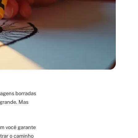
magens borradas
é grande. Mas
im você garante
trar o caminho