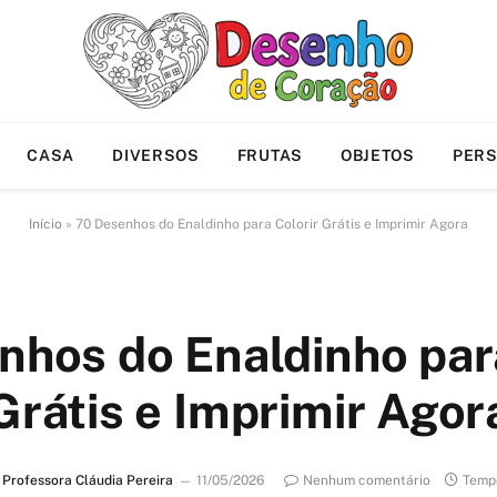
CASA
DIVERSOS
FRUTAS
OBJETOS
PER
Início
»
70 Desenhos do Enaldinho para Colorir Grátis e Imprimir Agora
nhos do Enaldinho para
Grátis e Imprimir Agor
Professora Cláudia Pereira
11/05/2026
Nenhum comentário
Tempo