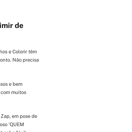
imir de
os e Colorir têm
onto. Não precisa
ssos e bem
s com muitos
 Zap, em pose de
amoso ‘QUEM