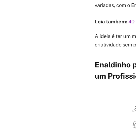
variadas, com o E
Leia também:
40 
A ideia é ter um 
criatividade sem p
Enaldinho p
um Profissi