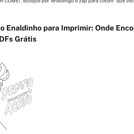
ME!’. Busque por ‘enaldingo e zap para colorir’ que você
o Enaldinho para Imprimir: Onde Enco
DFs Grátis