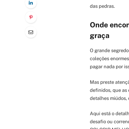
das pedras.
Onde encon
graça
O grande segredo 
coleções enormes 
pagar nada por is
Mas preste atençã
definidos, que as
detalhes miúdos,
Aqui está o detal
desafio ou corren