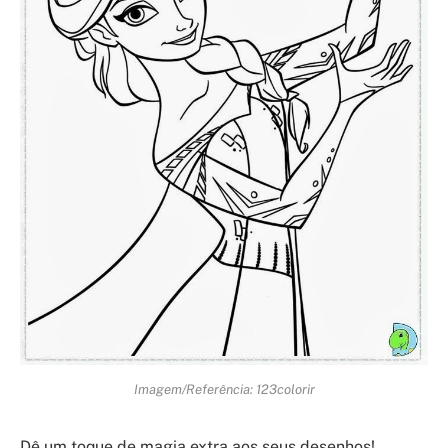
Imagem/Referência: 123colorir
Dê um toque de magia extra aos seus desenhos!