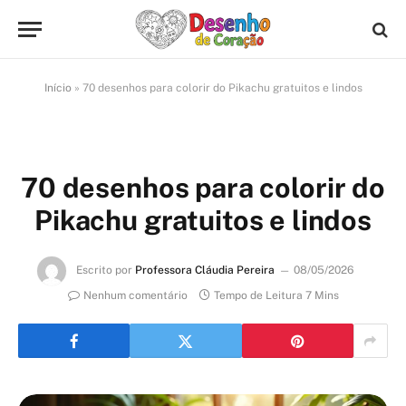
Início
»
70 desenhos para colorir do Pikachu gratuitos e lindos
70 desenhos para colorir do
Pikachu gratuitos e lindos
Escrito por
Professora Cláudia Pereira
08/05/2026
Nenhum comentário
Tempo de Leitura 7 Mins