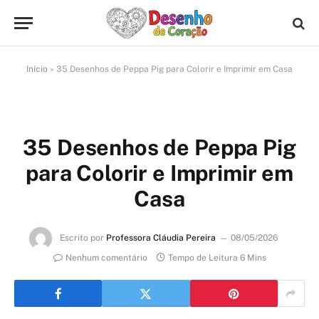
Início
»
35 Desenhos de Peppa Pig para Colorir e Imprimir em Casa
35 Desenhos de Peppa Pig
para Colorir e Imprimir em
Casa
Escrito por
Professora Cláudia Pereira
08/05/2026
Nenhum comentário
Tempo de Leitura 6 Mins