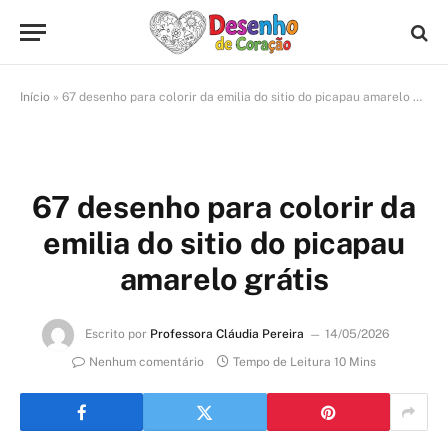
Início
»
67 desenho para colorir da emilia do sitio do picapau amarelo grátis
67 desenho para colorir da
emilia do sitio do picapau
amarelo grátis
Escrito por
Professora Cláudia Pereira
14/05/2026
Nenhum comentário
Tempo de Leitura 10 Mins