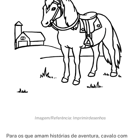
Imagem/Referência: Imprimirdesenhos
Para os que amam histórias de aventura, cavalo com