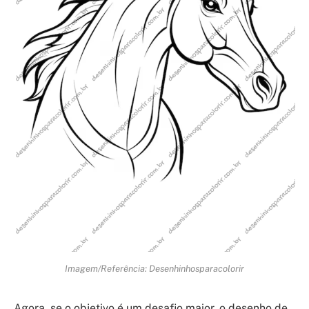
Imagem/Referência: Desenhinhosparacolorir
Agora, se o objetivo é um desafio maior, o desenho de