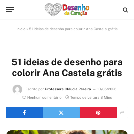
Início
»
51 ideias de desenho para colorir Ana Castela grátis
51 ideias de desenho para
colorir Ana Castela grátis
Escrito por
Professora Cláudia Pereira
13/05/2026
Nenhum comentário
Tempo de Leitura 8 Mins