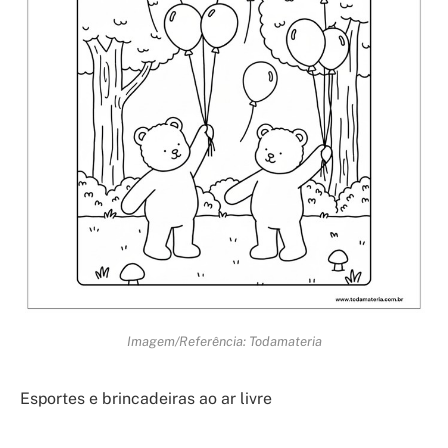
Imagem/Referência: Todamateria
Esportes e brincadeiras ao ar livre