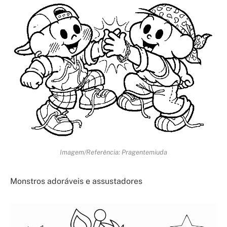
Imagem/Referência: Pragentemiuda
Monstros adoráveis e assustadores