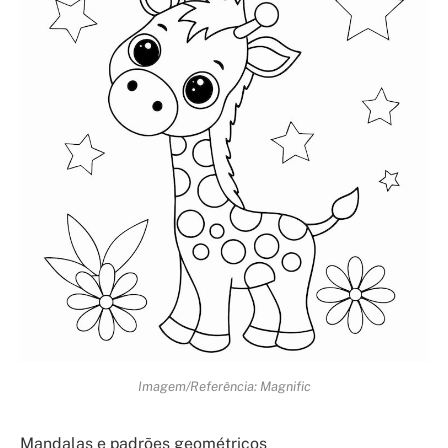
Imagem/Referência: Magnific
Mandalas e padrões geométricos