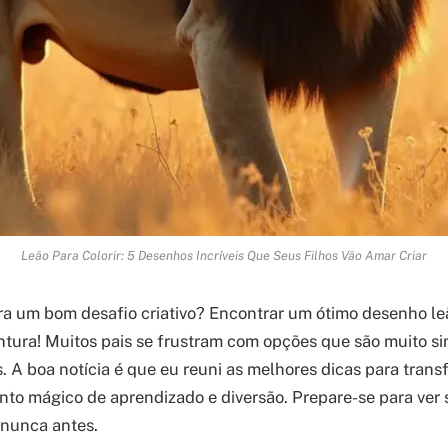
Leão Para Colorir: 5 Desenhos Incríveis Que Seus Filhos Vão Amar Criar
 um bom desafio criativo? Encontrar um ótimo desenho leã
tura! Muitos pais se frustram com opções que são muito s
 A boa notícia é que eu reuni as melhores dicas para trans
o mágico de aprendizado e diversão. Prepare-se para ver se
nunca antes.