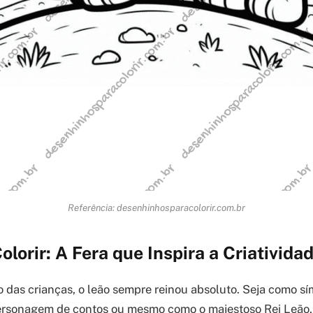
Referência: desenhinhosparacolorir.com.br
olorir: A Fera que Inspira a Criatividad
o das crianças, o leão sempre reinou absoluto. Seja como s
rsonagem de contos ou mesmo como o majestoso Rei Leão, 