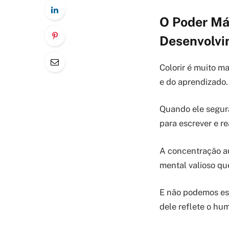
O Poder Má
Desenvolvim
Colorir é muito m
e do aprendizado. 
Quando ele segura
para escrever e rea
A concentração a
mental valioso qu
E não podemos esq
dele reflete o hu