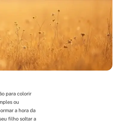
o para colorir
imples ou
formar a hora da
u filho soltar a