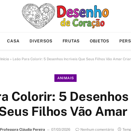
CASA
DIVERSOS
FRUTAS
OBJETOS
PER
Início
»
Leão Para Colorir: 5 Desenhos Incríveis Que Seus Filhos Vão Amar Criar
ANIMAIS
a Colorir: 5 Desenhos 
Seus Filhos Vão Amar 
Professora Cláudia Pereira
07/03/2026
Nenhum comentário
Temp