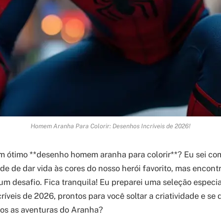
Homem Aranha Para Colorir: Desenhos Incríveis de 2026!
 ótimo **desenho homem aranha para colorir**? Eu sei com
de de dar vida às cores do nosso herói favorito, mas encont
 um desafio. Fica tranquila! Eu preparei uma seleção especi
íveis de 2026, prontos para você soltar a criatividade e se 
tos as aventuras do Aranha?