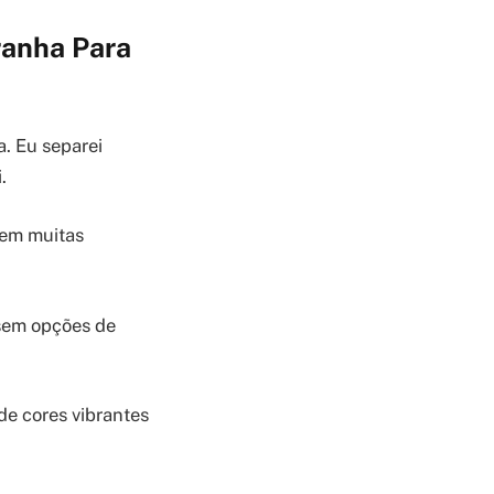
anha Para
a. Eu separei
.
tem muitas
 sem opções de
e cores vibrantes