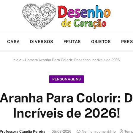
CASA
DIVERSOS
FRUTAS
OBJETOS
PER
Início
»
Homem Aranha Para Colorir: Desenhos Incríveis de 2026!
PERSONAGENS
ranha Para Colorir: 
Incríveis de 2026!
Professora Cláudia Pereira
05/03/2026
Nenhum comentário
Temp