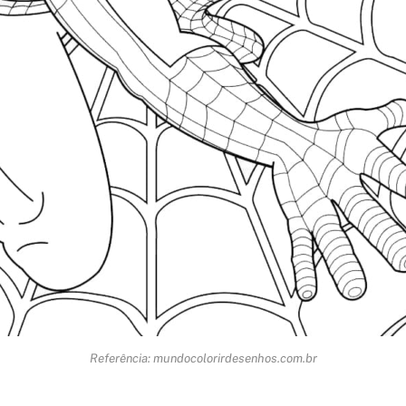
Referência: mundocolorirdesenhos.com.br