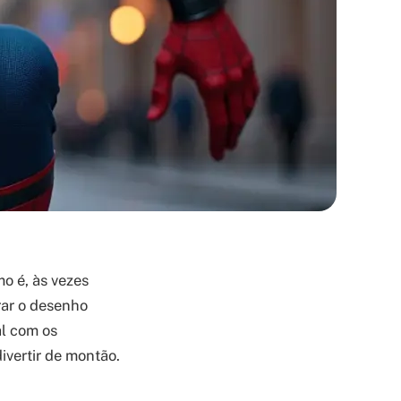
o é, às vezes
rar o desenho
al com os
divertir de montão.