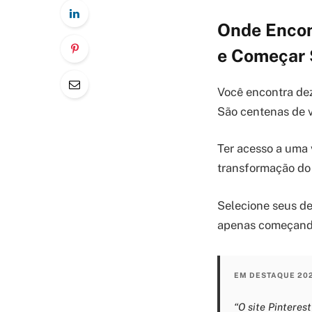
Onde Encon
e Começar 
Você encontra dez
São centenas de va
Ter acesso a uma 
transformação do
Selecione seus des
apenas começand
EM DESTAQUE 20
“O site Pinteres