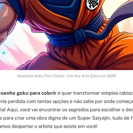
Desenhos Goku Para Colorir: Crie Sua Arte Épica em 2026!
senho goku para colorir
e quer transformar simples rabisc
nte perdida com tantas opções e não sabe por onde começar
ila! Aqui, você vai encontrar os segredos para escolher o de
is para criar uma obra digna de um Super Saiyajin, tudo de 
amos despertar o artista que existe em você!