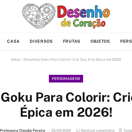
CASA
DIVERSOS
FRUTAS
OBJETOS
PER
Início
»
Desenhos Goku Para Colorir: Crie Sua Arte Épica em 2026!
PERSONAGENS
Goku Para Colorir: Cri
Épica em 2026!
Professora Cláudia Pereira
05/03/2026
Nenhum comentário
Temp