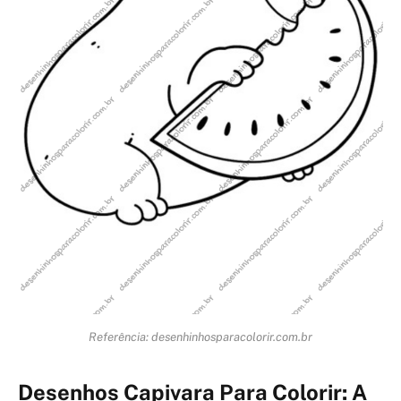
Referência: desenhinhosparacolorir.com.br
Desenhos Capivara Para Colorir: A