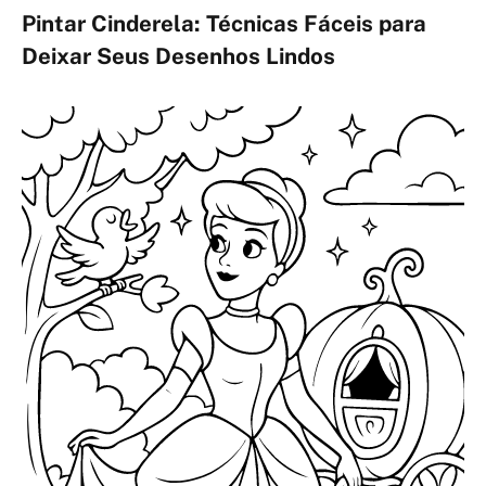
Pintar Cinderela: Técnicas Fáceis para
Deixar Seus Desenhos Lindos