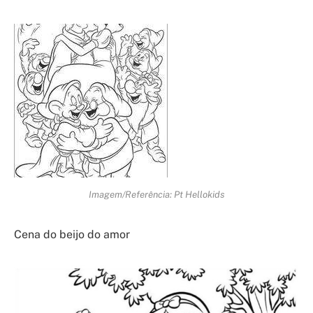
Imagem/Referência: Pt Hellokids
Cena do beijo do amor