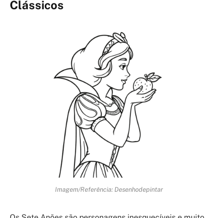
Clássicos
Imagem/Referência: Desenhodepintar
Os Sete Anões são personagens inesquecíveis e muito