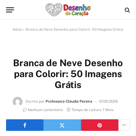
Início
»
Branca de Neve Desenho para Colorir: 50 Imagens Grátis
Branca de Neve Desenho
para Colorir: 50 Imagens
Grátis
Escrito por
Professora Cláudia Pereira
12/05/2026
Nenhum comentário
Tempo de Leitura 7 Mins