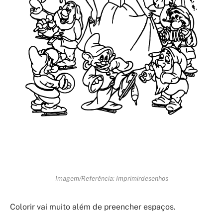
Imagem/Referência: Imprimirdesenhos
Colorir vai muito além de preencher espaços.