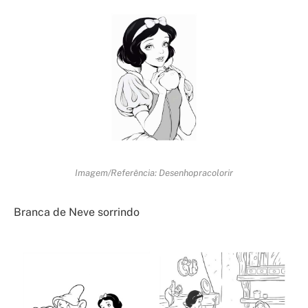
Imagem/Referência: Desenhopracolorir
Branca de Neve sorrindo